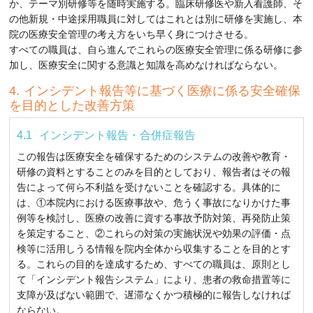
か、テーマ別研修等を随時実施する。臨床研修医や新入看護師、そ
の他新規・中途採用職員に対してはこれとは別に研修を実施し、本
院の医療安全管理の考え方をいち早く身につけさせる。
すべての職員は、自ら進んでこれらの医療安全管理に係る研修に参
加し、医療安全に関する意識と知識を高めなければならない。
インシデント報告等に基づく医療に係る安全確保
を目的とした改善方策
インシデント報告・合併症報告
この報告は医療安全を確保するためのシステムの改善や教育・
研修の資料とすることのみを目的としており、報告者はその報
告によって何ら不利益を受けないことを確認する。具体的に
は、①本院内における医療事故や、危うく事故になりかけた事
例等を検討し、医療の改善に資する事故予防対策、再発防止策
を策定すること、②これらの対策の実施状況や効果の評価・点
検等に活用しうる情報を院内全体から収集することを目的とす
る。これらの目的を達成するため、すべての職員は、原則とし
て「インシデント報告システム」により、患者の救命措置等に
支障が及ばない範囲で、遅滞なくかつ積極的に報告しなければ
ならない。