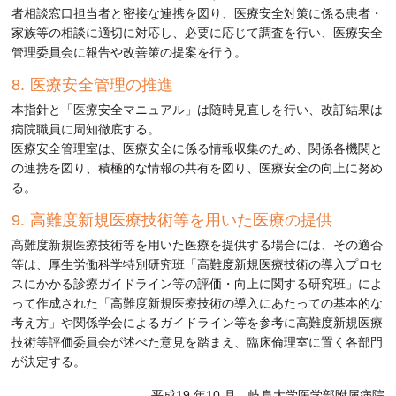
者相談窓口担当者と密接な連携を図り、医療安全対策に係る患者・
家族等の相談に適切に対応し、必要に応じて調査を行い、医療安全
管理委員会に報告や改善策の提案を行う。
医療安全管理の推進
本指針と「医療安全マニュアル」は随時見直しを行い、改訂結果は
病院職員に周知徹底する。
医療安全管理室は、医療安全に係る情報収集のため、関係各機関と
の連携を図り、積極的な情報の共有を図り、医療安全の向上に努め
る。
高難度新規医療技術等を用いた医療の提供
高難度新規医療技術等を用いた医療を提供する場合には、その適否
等は、厚生労働科学特別研究班「高難度新規医療技術の導入プロセ
スにかかる診療ガイドライン等の評価・向上に関する研究班」によ
って作成された「高難度新規医療技術の導入にあたっての基本的な
考え方」や関係学会によるガイドライン等を参考に高難度新規医療
技術等評価委員会が述べた意見を踏まえ、臨床倫理室に置く各部門
が決定する。
平成19 年10 月 岐阜大学医学部附属病院