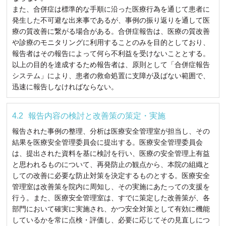
また、合併症は標準的な手順に沿った医療行為を通じて患者に
発生した不可避な出来事であるが、事例の振り返りを通して医
療の質改善に繋がる場合がある。合併症報告は、医療の質改善
や診療のモニタリングに利用することのみを目的としており、
報告者はその報告によって何ら不利益を受けないこととする。
以上の目的を達成するため報告者は、原則として「合併症報告
システム」により、患者の救命処置に支障が及ばない範囲で、
迅速に報告しなければならない。
報告内容の検討と改善策の策定・実施
報告された事例の整理、分析は医療安全管理室が担当し、その
結果を医療安全管理委員会に提出する。医療安全管理委員会
は、提出された資料を基に検討を行い、医療の安全管理上有益
と思われるものについて、再発防止の観点から、本院の組織と
しての改善に必要な防止対策を決定するものとする。医療安全
管理室は改善策を院内に周知し、その実施にあたっての支援を
行う。また、医療安全管理室は、すでに策定した改善策が、各
部門において確実に実施され、かつ安全対策として有効に機能
しているかを常に点検・評価し、必要に応じてその見直しにつ