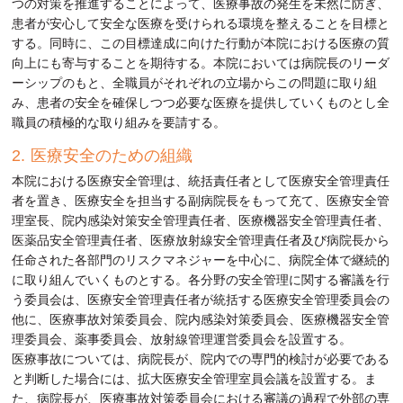
つの対策を推進することによって、医療事故の発生を未然に防ぎ、
患者が安心して安全な医療を受けられる環境を整えることを目標と
する。同時に、この目標達成に向けた行動が本院における医療の質
向上にも寄与することを期待する。本院においては病院長のリーダ
ーシップのもと、全職員がそれぞれの立場からこの問題に取り組
み、患者の安全を確保しつつ必要な医療を提供していくものとし全
職員の積極的な取り組みを要請する。
医療安全のための組織
本院における医療安全管理は、統括責任者として医療安全管理責任
者を置き、医療安全を担当する副病院長をもって充て、医療安全管
理室長、院内感染対策安全管理責任者、医療機器安全管理責任者、
医薬品安全管理責任者、医療放射線安全管理責任者及び病院長から
任命された各部門のリスクマネジャーを中心に、病院全体で継続的
に取り組んでいくものとする。各分野の安全管理に関する審議を行
う委員会は、医療安全管理責任者が統括する医療安全管理委員会の
他に、医療事故対策委員会、院内感染対策委員会、医療機器安全管
理委員会、薬事委員会、放射線管理運営委員会を設置する。
医療事故については、病院長が、院内での専門的検討が必要である
と判断した場合には、拡大医療安全管理室員会議を設置する。ま
た、病院長が、医療事故対策委員会における審議の過程で外部の専