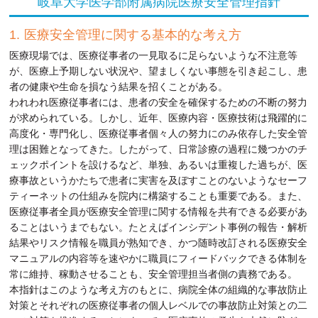
岐阜大学医学部附属病院医療安全管理指針
医療安全管理に関する基本的な考え方
医療現場では、医療従事者の一見取るに足らないような不注意等
が、医療上予期しない状況や、望ましくない事態を引き起こし、患
者の健康や生命を損なう結果を招くことがある。
われわれ医療従事者には、患者の安全を確保するための不断の努力
が求められている。しかし、近年、医療内容・医療技術は飛躍的に
高度化・専門化し、医療従事者個々人の努力にのみ依存した安全管
理は困難となってきた。したがって、日常診療の過程に幾つかのチ
ェックポイントを設けるなど、単独、あるいは重複した過ちが、医
療事故というかたちで患者に実害を及ぼすことのないようなセーフ
ティーネットの仕組みを院内に構築することも重要である。また、
医療従事者全員が医療安全管理に関する情報を共有できる必要があ
ることはいうまでもない。たとえばインシデント事例の報告・解析
結果やリスク情報を職員が熟知でき、かつ随時改訂される医療安全
マニュアルの内容等を速やかに職員にフィードバックできる体制を
常に維持、稼動させることも、安全管理担当者側の責務である。
本指針はこのような考え方のもとに、病院全体の組織的な事故防止
対策とそれぞれの医療従事者の個人レベルでの事故防止対策との二