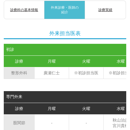
外来診療・医師の
診療科の基本情報
診療実績
紹介
外来担当医表
初診
診療
月曜
火曜
水曜
整形外科
廣瀬仁士
※初診担当医
※初診担当
専門外来
診療
月曜
火曜
水曜
秋山治彦
股関節
-
-
宮川貴樹