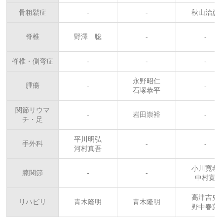
骨粗鬆症
-
-
秋山治彦
脊椎
野澤 聡
-
-
脊椎・側弯症
-
-
-
永野昭仁
腫瘍
-
-
石塚恭平
関節リウマ
-
岩田崇裕
-
チ・足
平川明弘
手外科
-
-
河村真吾
小川寛恭
膝関節
-
-
中村寛
高津吉史
リハビリ
青木隆明
青木隆明
野中春葉